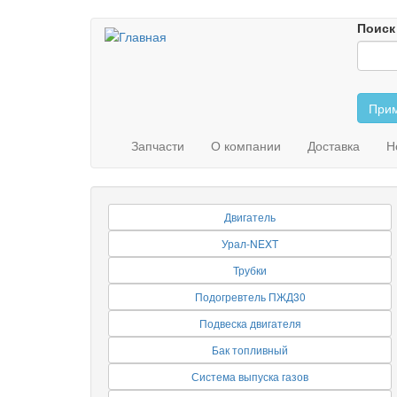
Перейти
Поиск
к
основному
содержанию
Прим
Запчасти
О компании
Доставка
Н
Двигатель
Урал-NEXT
Трубки
Подогревтель ПЖД30
Подвеска двигателя
Бак топливный
Система выпуска газов