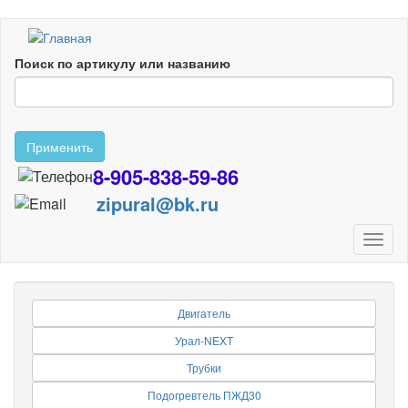
Перейти
к
Поиск по артикулу или названию
основному
содержанию
Применить
8-905-838-59-86
zipural@bk.ru
Toggl
naviga
Двигатель
Урал-NEXT
Трубки
Подогревтель ПЖД30