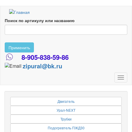
Перейти
к
Поиск по артикулу или названию
основному
содержанию
Применить
8-905-838-59-86
zipural@bk.ru
Toggl
naviga
Двигатель
Урал-NEXT
Трубки
Подогревтель ПЖД30