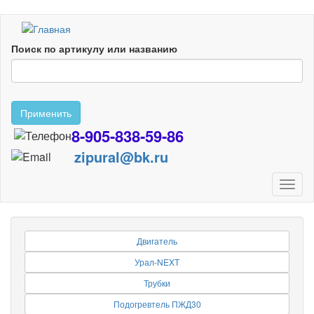
Перейти
к
Поиск по артикулу или названию
основному
содержанию
Применить
8-905-838-59-86
zipural@bk.ru
Toggl
naviga
Двигатель
Урал-NEXT
Трубки
Подогревтель ПЖД30