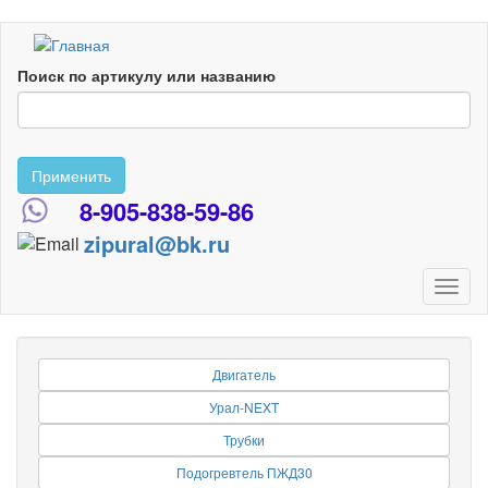
Перейти
к
Поиск по артикулу или названию
основному
содержанию
Применить
8-905-838-59-86
zipural@bk.ru
Toggl
naviga
Двигатель
Урал-NEXT
Трубки
Подогревтель ПЖД30