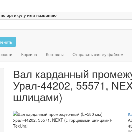
 по артикулу или названию
енить
овости
Корзина
Контакты
Отправить заявку файлом
Вал карданный промежу
Урал-44202, 55571, NE
шлицами)
К
Ар
4
22