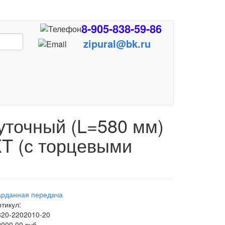
8-905-838-59-86
zipural@bk.ru
точный (L=580 мм)
XT (с торцевыми
арданная передача
тикул:
320-2202010-20
000,00 руб.