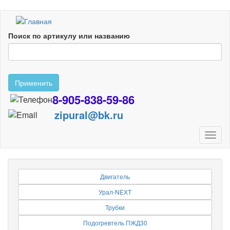
Перейти
к
Поиск по артикулу или названию
основному
содержанию
Применить
8-905-838-59-86
zipural@bk.ru
Toggl
naviga
Двигатель
Урал-NEXT
Трубки
Подогревтель ПЖД30