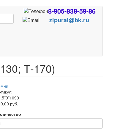
8-905-838-59-86
zipural@bk.ru
130; Т-170)
емни
тикул:
2.5*9*1090
9,00 руб.
оличество