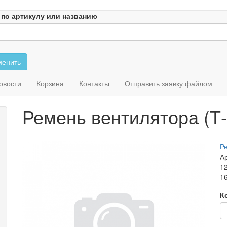
 по артикулу или названию
енить
овости
Корзина
Контакты
Отправить заявку файлом
Ремень вентилятора (Т-
Р
Ар
1
16
К