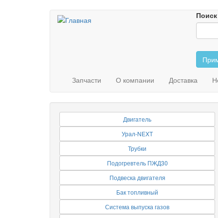
Перейти
Поиск
к
основному
содержанию
Прим
Запчасти
О компании
Доставка
Н
Двигатель
Урал-NEXT
Трубки
Подогревтель ПЖД30
Подвеска двигателя
Бак топливный
Система выпуска газов