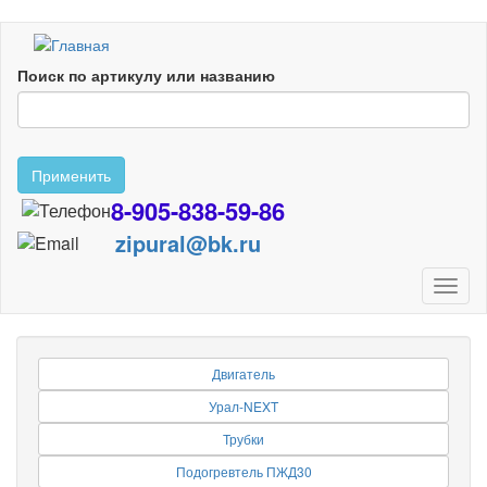
Перейти
к
Поиск по артикулу или названию
основному
содержанию
Применить
8-905-838-59-86
zipural@bk.ru
Toggl
naviga
Двигатель
Урал-NEXT
Трубки
Подогревтель ПЖД30