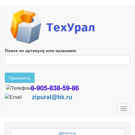
Перейти
к
основному
содержанию
Поиск по артикулу или названию
Применить
8-905-838-59-86
zipural@bk.ru
Toggl
naviga
Двигатель