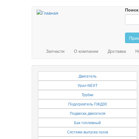
Перейти
Поиск
к
основному
содержанию
Прим
Запчасти
О компании
Доставка
Н
Двигатель
Урал-NEXT
Трубки
Подогревтель ПЖД30
Подвеска двигателя
Бак топливный
Система выпуска газов