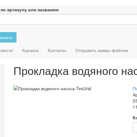
 по артикулу или названию
енить
овости
Корзина
Контакты
Отправить заявку файлом
Прокладка водяного на
П
Ар
2
11
К