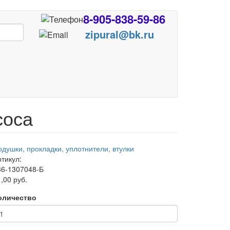
8-905-838-59-86
zipural@bk.ru
соса
одушки, прокладки, уплотнители, втулки
тикул:
36-1307048-Б
,00 руб.
оличество