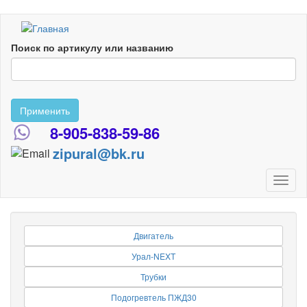
Перейти
к
Поиск по артикулу или названию
основному
содержанию
Применить
8-905-838-59-86
zipural@bk.ru
Toggl
naviga
Двигатель
Урал-NEXT
Трубки
Подогревтель ПЖД30