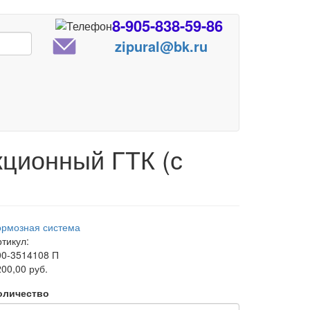
8-905-838-59-86
zipural@bk.ru
кционный ГТК (с
ормозная система
тикул:
00-3514108 П
00,00 руб.
оличество