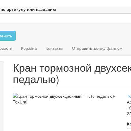
 по артикулу или названию
енить
овости
Корзина
Контакты
Отправить заявку файлом
Кран тормозной двухсе
педалью)
Т
Ар
1
22
К