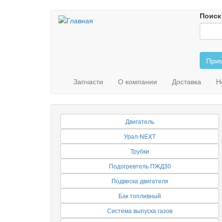
Перейти
Поиск
к
основному
содержанию
Прим
Запчасти
О компании
Доставка
Н
Двигатель
Урал-NEXT
Трубки
Подогревтель ПЖД30
Подвеска двигателя
Бак топливный
Система выпуска газов