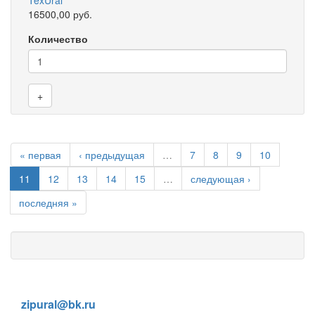
16500,00 руб.
Количество
+
« первая
‹ предыдущая
…
7
8
9
10
11
12
13
14
15
…
следующая ›
последняя »
8 (905) 838-59-86
zipural@bk.ru