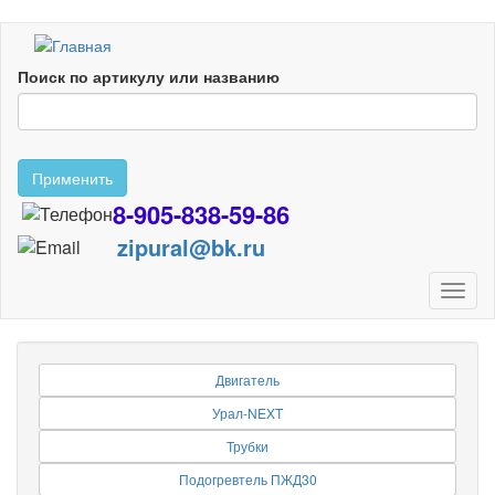
Перейти
к
Поиск по артикулу или названию
основному
содержанию
Применить
8-905-838-59-86
zipural@bk.ru
Toggl
naviga
Двигатель
Урал-NEXT
Трубки
Подогревтель ПЖД30