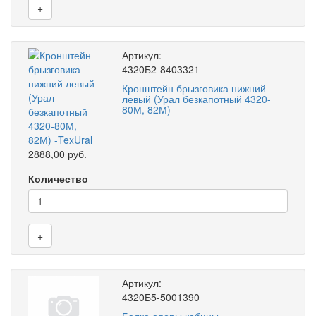
+
Артикул:
4320Б2-8403321
Кронштейн брызговика нижний
левый (Урал безкапотный 4320-
80М, 82М)
2888,00 руб.
Количество
+
Артикул:
4320Б5-5001390
Балка опоры кабины